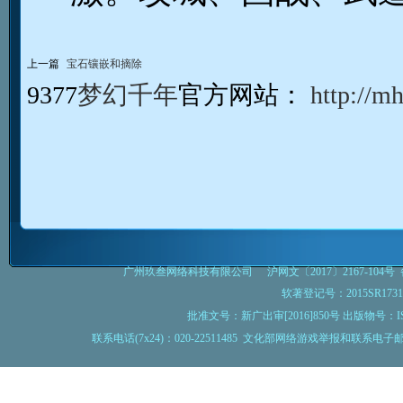
上一篇
宝石镶嵌和摘除
9377
梦幻千年
官方网站：
http://m
旗下游
广州玖叁网络科技有限公司
沪网文〔2017〕2167-104号
备
软著登记号：2015SR1
批准文号：新广出审[2016]850号 出版物号：IS
联系电话(7x24)：020-22511485 文化部网络游戏举报和联系电