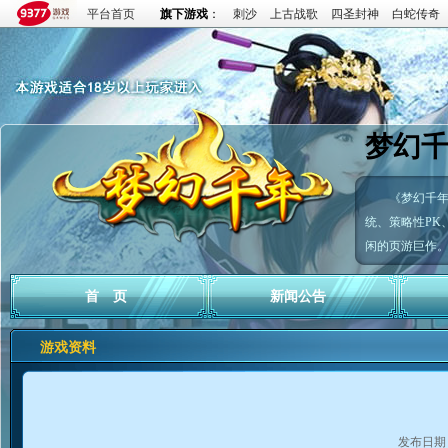
平台首页
旗下游戏
：
刺沙
上古战歌
四圣封神
白蛇传奇
梦幻
《梦幻千
统、策略性PK
闲的页游巨作
首 页
新闻公告
游戏资料
发布日期：2