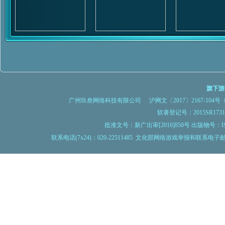
旗下游
广州玖叁网络科技有限公司
沪网文〔2017〕2167-104号
备
软著登记号：2015SR1
批准文号：新广出审[2016]850号 出版物号：IS
联系电话(7x24)：020-22511485 文化部网络游戏举报和联系电