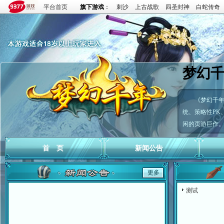
平台首页
旗下游戏
：
刺沙
上古战歌
四圣封神
白蛇传奇
梦幻
《梦幻千
统、策略性PK
闲的页游巨作
首 页
新闻公告
更多
测试