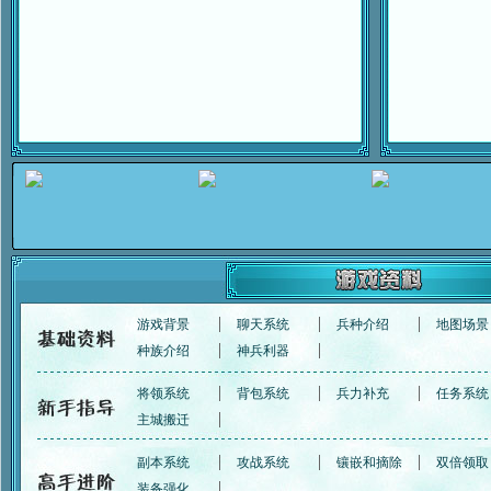
游戏背景
聊天系统
兵种介绍
地图场景
种族介绍
神兵利器
将领系统
背包系统
兵力补充
任务系统
主城搬迁
副本系统
攻战系统
镶嵌和摘除
双倍领取
装备强化