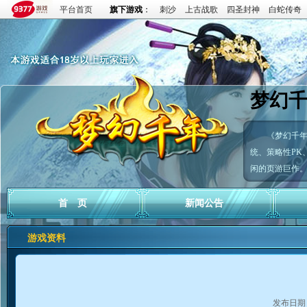
平台首页
旗下游戏
：
刺沙
上古战歌
四圣封神
白蛇传奇
梦幻
《梦幻千
统、策略性PK
闲的页游巨作
首 页
新闻公告
游戏资料
发布日期：2