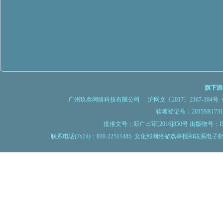
旗下游
广州玖叁网络科技有限公司
沪网文〔2017〕2167-104号
备
软著登记号：2015SR1
批准文号：新广出审[2016]850号 出版物号：IS
联系电话(7x24)：020-22511485 文化部网络游戏举报和联系电