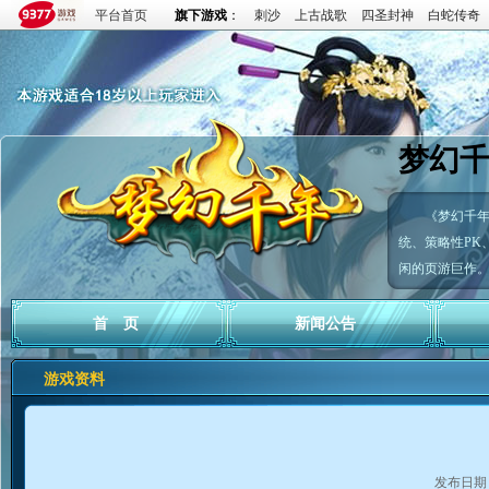
平台首页
旗下游戏
：
刺沙
上古战歌
四圣封神
白蛇传奇
梦幻
《梦幻千
统、策略性PK
闲的页游巨作
首 页
新闻公告
游戏资料
发布日期：2